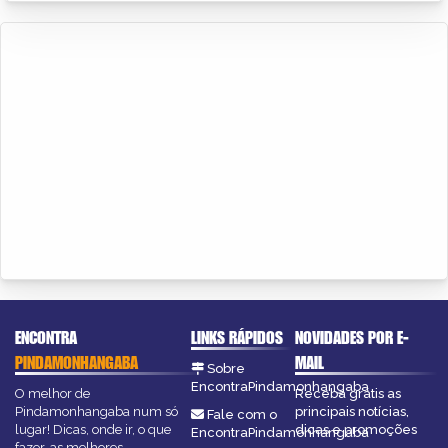
ENCONTRA
LINKS RÁPIDOS
NOVIDADES POR E-
PINDAMONHANGABA
MAIL
Sobre
EncontraPindamonhangaba
O melhor de
Receba grátis as
Pindamonhangaba num só
principais notícias,
Fale com o
lugar! Dicas, onde ir, o que
dicas e promoções
EncontraPindamonhangaba
fazer, as melhores