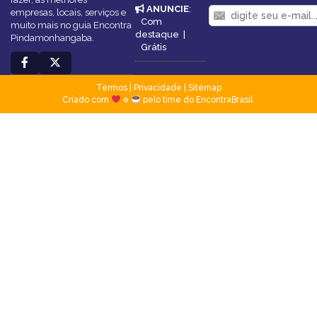
ANUNCIE
:
empresas, locais, serviços e
Com
muito mais no guia Encontra
destaque
|
Pindamonhangaba.
Grátis
Termos
|
Privacidade
|
Sitemap
Criado com
e
pelo time do EncontraBrasil