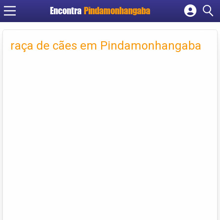
Encontra
Pindamonhangaba
Cadastrar empresa
Fazer login
raça de cães em Pindamonhangaba
Criar conta