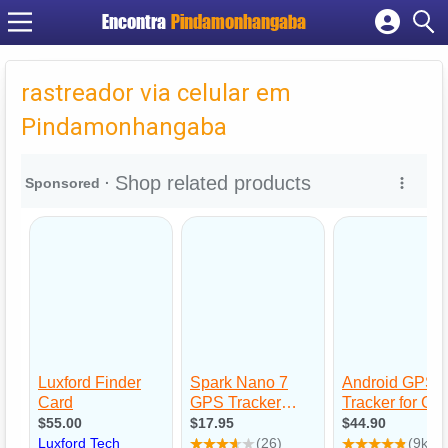
Encontra
Pindamonhangaba
Cadastrar empresa
Fazer login
rastreador via celular em
Criar conta
Pindamonhangaba