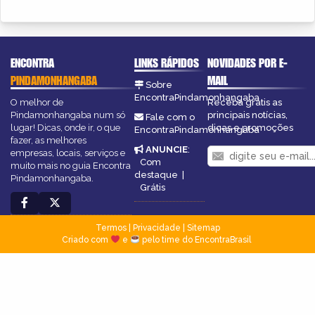
ENCONTRA
LINKS RÁPIDOS
NOVIDADES POR E-
PINDAMONHANGABA
MAIL
Sobre
EncontraPindamonhangaba
O melhor de
Receba grátis as
Pindamonhangaba num só
principais notícias,
Fale com o
lugar! Dicas, onde ir, o que
dicas e promoções
EncontraPindamonhangaba
fazer, as melhores
ANUNCIE
:
empresas, locais, serviços e
Com
muito mais no guia Encontra
destaque
|
Pindamonhangaba.
Grátis
Termos
|
Privacidade
|
Sitemap
Criado com
e
pelo time do EncontraBrasil