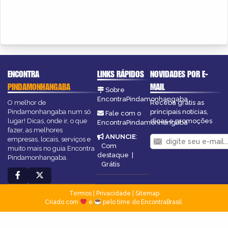
ENCONTRA
LINKS RÁPIDOS
NOVIDADES POR E-
PINDAMONHANGABA
MAIL
Sobre
EncontraPindamonhangaba
O melhor de
Receba grátis as
Pindamonhangaba num só
principais notícias,
Fale com o
lugar! Dicas, onde ir, o que
dicas e promoções
EncontraPindamonhangaba
fazer, as melhores
ANUNCIE
:
empresas, locais, serviços e
Com
muito mais no guia Encontra
destaque
|
Pindamonhangaba.
Grátis
Termos
|
Privacidade
|
Sitemap
Criado com
e
pelo time do EncontraBrasil