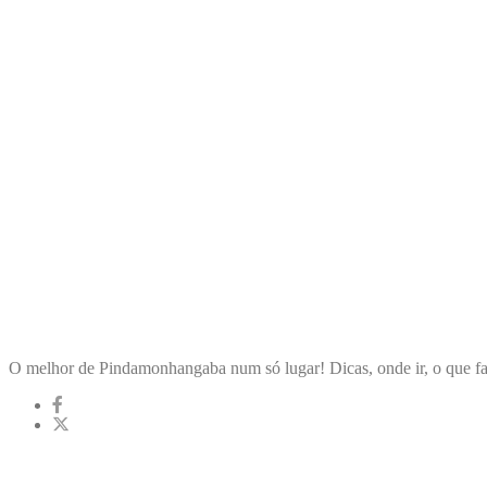
ENCONTRA
PINDAMONHANGABA
O melhor de Pindamonhangaba num só lugar! Dicas, onde ir, o que fa
LINKS RÁPIDOS