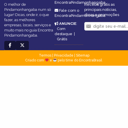
EncontraPindamonhangaba
O melhor de
Receba grátis as
Pindamonhangaba num só
principais notícias,
Fale com o
lugar! Dicas, onde ir, o que
dicas e promoções
EncontraPindamonhangaba
fazer, as melhores
ANUNCIE
:
empresas, locais, serviços e
Com
muito mais no guia Encontra
destaque
|
Pindamonhangaba.
Grátis
Termos
|
Privacidade
|
Sitemap
Criado com
e
pelo time do EncontraBrasil