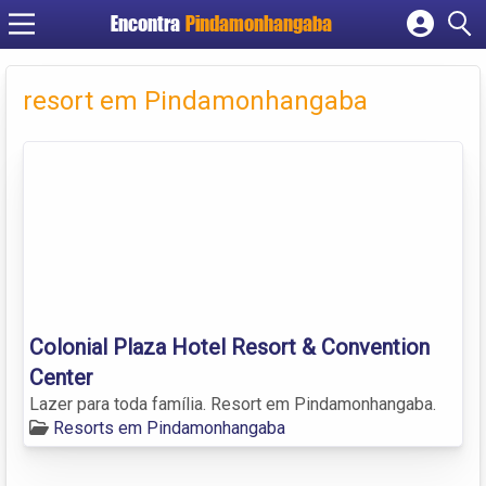
Encontra
Pindamonhangaba
Cadastrar empresa
Fazer login
resort em Pindamonhangaba
Criar conta
Colonial Plaza Hotel Resort & Convention
Center
Lazer para toda família. Resort em Pindamonhangaba.
Resorts em Pindamonhangaba