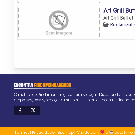
Art Grill Bu
Art Grill Buffe
Restaurant
ENCONTRA
PINDAMONHANGABA
O melhor de Pindamonhangaba num só lugar! Dicas, onde ir, o que 
empresas, locais, serviços e muito mais no guia Encontra Pindam
Termos
|
Privacidade
|
Sitemap
Criado com
e
pelo time 