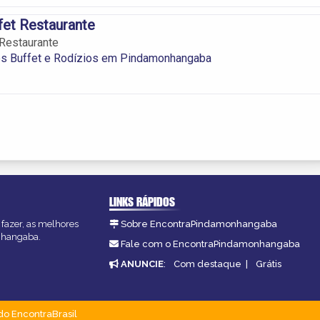
ffet Restaurante
t Restaurante
es Buffet e Rodízios em Pindamonhangaba
LINKS RÁPIDOS
fazer, as melhores
Sobre EncontraPindamonhangaba
onhangaba.
Fale com o EncontraPindamonhangaba
ANUNCIE
:
Com destaque
|
Grátis
do EncontraBrasil