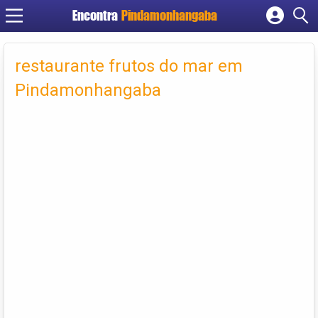
Encontra
Pindamonhangaba
Cadastrar empresa
Fazer login
restaurante frutos do mar em
Criar conta
Pindamonhangaba