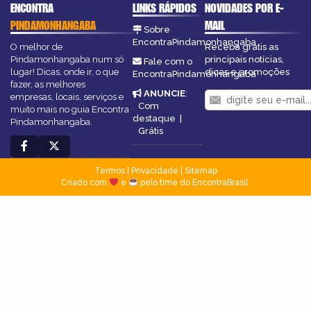
ENCONTRA
LINKS RÁPIDOS
NOVIDADES POR E-
PINDAMONHANGABA
MAIL
Sobre
EncontraPindamonhangaba
O melhor de
Receba grátis as
Pindamonhangaba num só
principais notícias,
Fale com o
lugar! Dicas, onde ir, o que
dicas e promoções
EncontraPindamonhangaba
fazer, as melhores
ANUNCIE
:
empresas, locais, serviços e
Com
muito mais no guia Encontra
destaque
|
Pindamonhangaba.
Grátis
Termos
|
Privacidade
|
Sitemap
Criado com
e
pelo time do EncontraBrasil