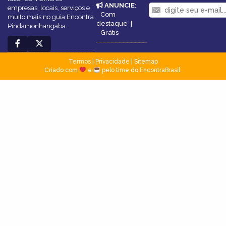
ANUNCIE
:
empresas, locais, serviços e
Com
muito mais no guia Encontra
destaque
|
Pindamonhangaba.
Grátis
Termos
|
Privacidade
|
Sitemap
Criado com
e
pelo time do EncontraBrasil