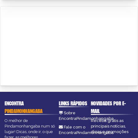
ENCONTRA
LINKS RÁPIDOS
NOVIDADES POR E-
PINDAMONHANGABA
MAIL
Sobre
EncontraPindamonhangaba
O melhor de
Receba grátis as
Pindamonhangaba num só
principais notícias,
Fale com o
lugar! Dicas, onde ir, o que
dicas e promoções
EncontraPindamonhangaba
fazer, as melhores