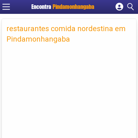
Encontra
Pindamonhangaba
Cadastrar empresa
Fazer login
restaurantes comida nordestina em
Criar conta
Pindamonhangaba