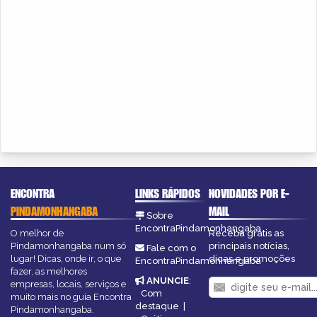
ENCONTRA
LINKS RÁPIDOS
NOVIDADES POR E-
PINDAMONHANGABA
MAIL
Sobre
EncontraPindamonhangaba
O melhor de
Receba grátis as
Pindamonhangaba num só
principais notícias,
Fale com o
lugar! Dicas, onde ir, o que
dicas e promoções
EncontraPindamonhangaba
fazer, as melhores
ANUNCIE
:
empresas, locais, serviços e
Com
muito mais no guia Encontra
destaque
|
Pindamonhangaba.