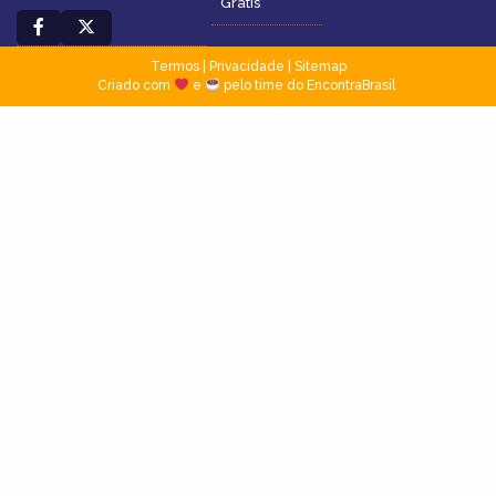
Grátis
Termos
|
Privacidade
|
Sitemap
Criado com
e
pelo time do EncontraBrasil