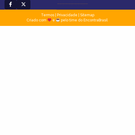
Termos
|
Privacidade
|
Sitemap
Criado com
e
pelo time do EncontraBrasil