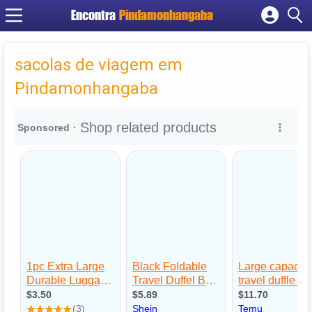
Encontra
Pindamonhangaba
Cadastrar empresa
Fazer login
sacolas de viagem em
Criar conta
Pindamonhangaba