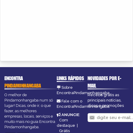
ENCONTRA
LINKS RÁPIDOS
NOVIDADES POR E-
PINDAMONHANGABA
MAIL
Sobre
EncontraPindamonhangaba
O melhor de
Receba grátis as
Pindamonhangaba num só
principais notícias,
Fale com o
lugar! Dicas, onde ir, o que
dicas e promoções
EncontraPindamonhangaba
fazer, as melhores
ANUNCIE
:
empresas, locais, serviços e
Com
muito mais no guia Encontra
destaque
|
Pindamonhangaba.
Grátis