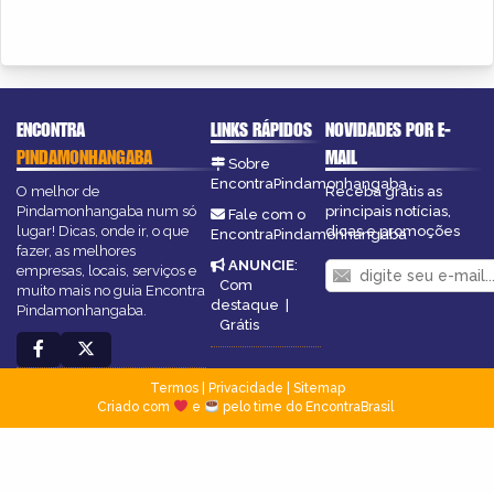
ENCONTRA
LINKS RÁPIDOS
NOVIDADES POR E-
PINDAMONHANGABA
MAIL
Sobre
EncontraPindamonhangaba
O melhor de
Receba grátis as
Pindamonhangaba num só
principais notícias,
Fale com o
lugar! Dicas, onde ir, o que
dicas e promoções
EncontraPindamonhangaba
fazer, as melhores
ANUNCIE
:
empresas, locais, serviços e
Com
muito mais no guia Encontra
destaque
|
Pindamonhangaba.
Grátis
Termos
|
Privacidade
|
Sitemap
Criado com
e
pelo time do EncontraBrasil