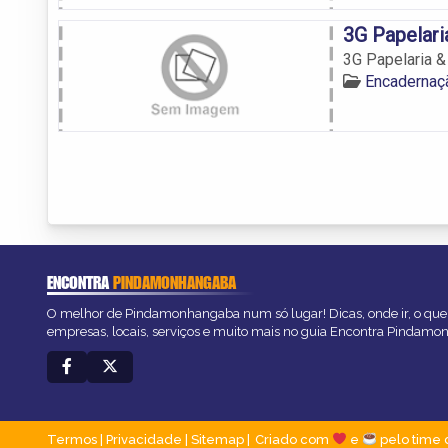
3G Papelari
3G Papelaria &
Encadernaç
ENCONTRA
PINDAMONHANGABA
O melhor de Pindamonhangaba num só lugar! Dicas, onde ir, o que 
empresas, locais, serviços e muito mais no guia Encontra Pindam
Termos
|
Privacidade
|
Sitemap
Criado com
e
pelo time 