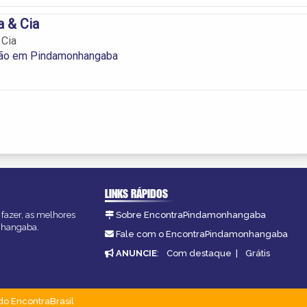
a & Cia
 Cia
ão em Pindamonhangaba
LINKS RÁPIDOS
fazer, as melhores
Sobre EncontraPindamonhangaba
onhangaba.
Fale com o EncontraPindamonhangaba
ANUNCIE
:
Com destaque
|
Grátis
do EncontraBrasil