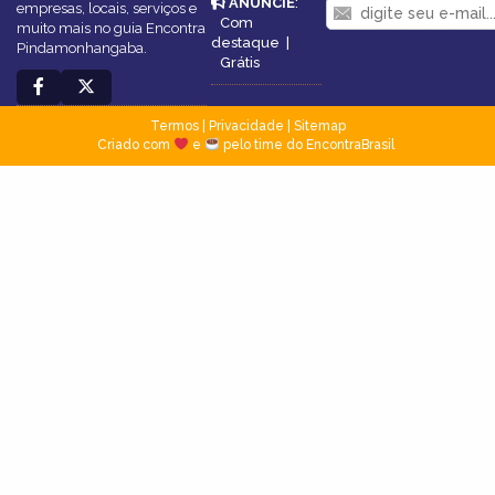
ANUNCIE
:
empresas, locais, serviços e
Com
muito mais no guia Encontra
destaque
|
Pindamonhangaba.
Grátis
Termos
|
Privacidade
|
Sitemap
Criado com
e
pelo time do EncontraBrasil