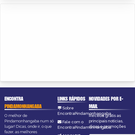
ENCONTRA
LINKS RÁPIDOS
NOVIDADES POR E-
PINDAMONHANGABA
MAIL
Sobre
EncontraPindamonhangaba
O melhor de
Receba grátis as
Pindamonhangaba num só
principais notícias,
Fale com o
lugar! Dicas, onde ir, o que
dicas e promoções
EncontraPindamonhangaba
fazer, as melhores