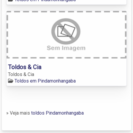
Toldos & Cia
Toldos & Cia
Toldos em Pindamonhangaba
» Veja mais
toldos Pindamonhangaba