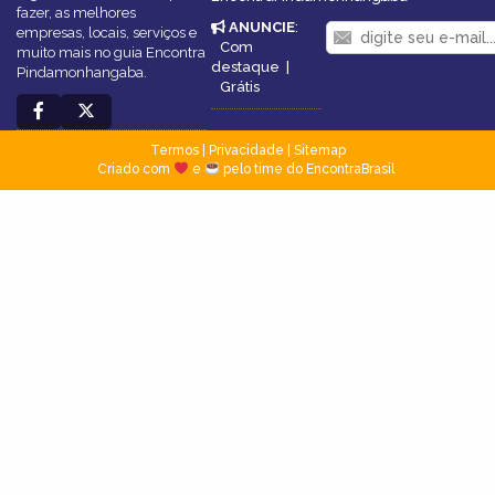
fazer, as melhores
ANUNCIE
:
empresas, locais, serviços e
Com
muito mais no guia Encontra
destaque
|
Pindamonhangaba.
Grátis
Termos
|
Privacidade
|
Sitemap
Criado com
e
pelo time do EncontraBrasil