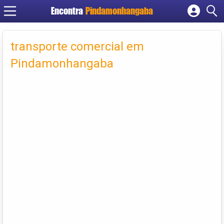
Encontra
Pindamonhangaba
Cadastrar empresa
Fazer login
transporte comercial em
Criar conta
Pindamonhangaba