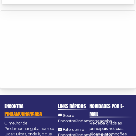
ENCONTRA
LINKS RÁPIDOS
NOVIDADES POR E-
PINDAMONHANGABA
MAIL
Sobre
EncontraPindamonhangaba
O melhor de
Receba grátis as
Pindamonhangaba num só
principais notícias,
Fale com o
lugar! Dicas, onde ir, o que
dicas e promoções
EncontraPindamonhangaba