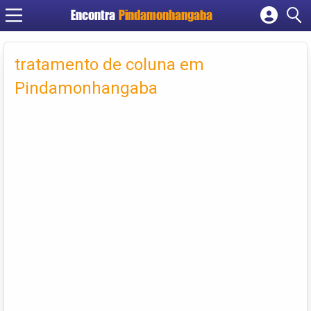
Encontra
Pindamonhangaba
Cadastrar empresa
Fazer login
tratamento de coluna em
Criar conta
Pindamonhangaba