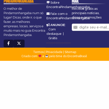
PINDAMONHANGABA
MAIL
Sobre
EncontraPindamonhangaba
O melhor de
Receba grátis as
Pindamonhangaba num só
principais notícias,
Fale com o
lugar! Dicas, onde ir, o que
dicas e promoções
EncontraPindamonhangaba
fazer, as melhores
ANUNCIE
:
empresas, locais, serviços e
Com
muito mais no guia Encontra
destaque
|
Pindamonhangaba.
Grátis
Termos
|
Privacidade
|
Sitemap
Criado com
e
pelo time do EncontraBrasil