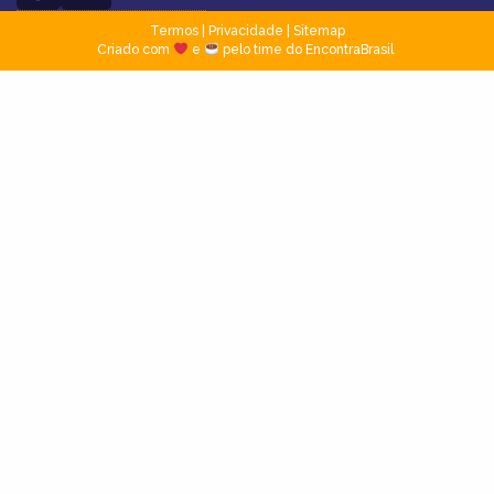
Termos
|
Privacidade
|
Sitemap
Criado com
e
pelo time do EncontraBrasil