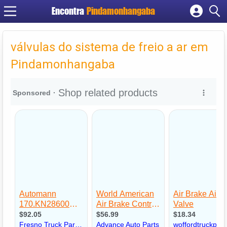
Encontra
Pindamonhangaba
Cadastrar empresa
Fazer login
válvulas do sistema de freio a ar em
Criar conta
Pindamonhangaba