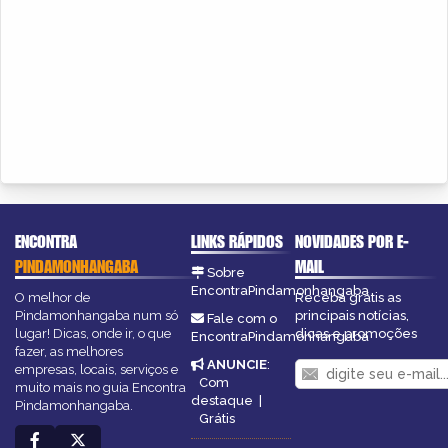
ENCONTRA
LINKS RÁPIDOS
NOVIDADES POR E-
PINDAMONHANGABA
MAIL
Sobre
EncontraPindamonhangaba
O melhor de
Receba grátis as
Pindamonhangaba num só
principais notícias,
Fale com o
lugar! Dicas, onde ir, o que
dicas e promoções
EncontraPindamonhangaba
fazer, as melhores
ANUNCIE
:
empresas, locais, serviços e
Com
muito mais no guia Encontra
destaque
|
Pindamonhangaba.
Grátis