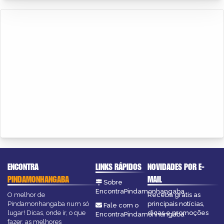
ENCONTRA
LINKS RÁPIDOS
NOVIDADES POR E-
PINDAMONHANGABA
MAIL
Sobre
EncontraPindamonhangaba
O melhor de
Receba grátis as
Pindamonhangaba num só
principais notícias,
Fale com o
lugar! Dicas, onde ir, o que
dicas e promoções
EncontraPindamonhangaba
fazer, as melhores