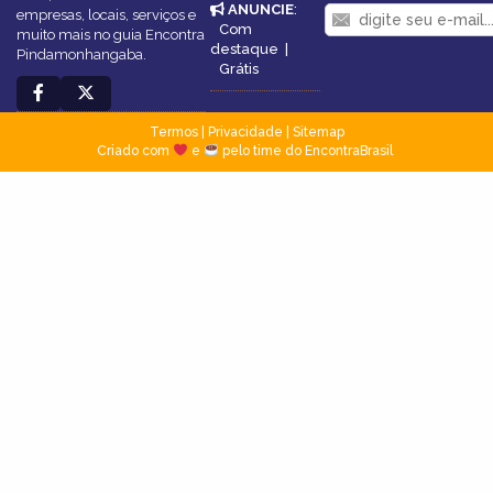
ANUNCIE
:
empresas, locais, serviços e
Com
muito mais no guia Encontra
destaque
|
Pindamonhangaba.
Grátis
Termos
|
Privacidade
|
Sitemap
Criado com
e
pelo time do EncontraBrasil