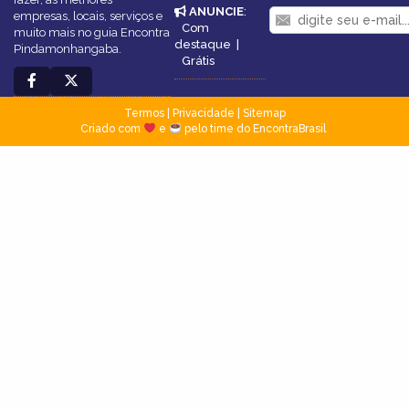
ANUNCIE
:
empresas, locais, serviços e
Com
muito mais no guia Encontra
destaque
|
Pindamonhangaba.
Grátis
Termos
|
Privacidade
|
Sitemap
Criado com
e
pelo time do EncontraBrasil