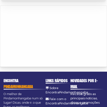
ENCONTRA
LINKS RÁPIDOS
NOVIDADES POR E-
PINDAMONHANGABA
MAIL
Sobre
EncontraPindamonhangaba
O melhor de
Receba grátis as
Pindamonhangaba num só
principais notícias,
Fale com o
lugar! Dicas, onde ir, o que
dicas e promoções
EncontraPindamonhangaba
fazer, as melhores