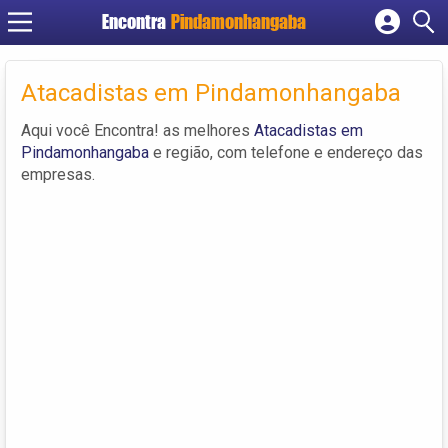
Encontra
Pindamonhangaba
Cadastrar empresa
Fazer login
Atacadistas em Pindamonhangaba
Criar conta
Aqui você Encontra! as melhores
Atacadistas em
Pindamonhangaba
e região, com telefone e endereço das
empresas.