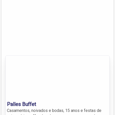
Palles Buffet
Casamentos, noivados e bodas, 15 anos e festas de