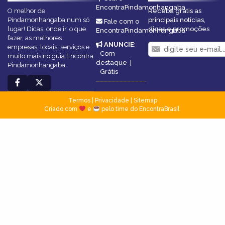
EncontraPindamonhangaba
O melhor de
Receba grátis as
Pindamonhangaba num só
principais notícias,
Fale com o
lugar! Dicas, onde ir, o que
dicas e promoções
EncontraPindamonhangaba
fazer, as melhores
ANUNCIE
:
empresas, locais, serviços e
Com
muito mais no guia Encontra
destaque
|
Pindamonhangaba.
Grátis
Termos
|
Privacidade
|
Sitemap
Criado com
e
pelo time do EncontraBrasil