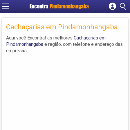
Encontra
Pindamonhangaba
Cadastrar empresa
Fazer login
Cachaçarias em Pindamonhangaba
Criar conta
Aqui você Encontra! as melhores
Cachaçarias em
Pindamonhangaba
e região, com telefone e endereço das
empresas.