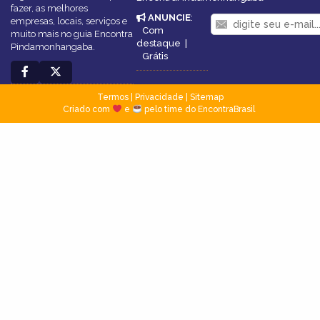
fazer, as melhores
ANUNCIE
:
empresas, locais, serviços e
Com
muito mais no guia Encontra
destaque
|
Pindamonhangaba.
Grátis
Termos
|
Privacidade
|
Sitemap
Criado com
e
pelo time do EncontraBrasil