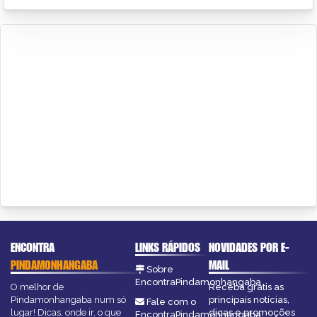
ENCONTRA
LINKS RÁPIDOS
NOVIDADES POR E-
PINDAMONHANGABA
MAIL
Sobre
EncontraPindamonhangaba
O melhor de
Receba grátis as
Pindamonhangaba num só
principais notícias,
Fale com o
lugar! Dicas, onde ir, o que
dicas e promoções
EncontraPindamonhangaba