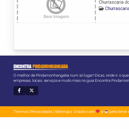
Churrascaria d
Churrascar
ENCONTRA
PINDAMONHANGABA
O melhor de Pindamonhangaba num só lugar! Dicas, onde ir, o que 
empresas, locais, serviços e muito mais no guia Encontra Pindam
Termos
|
Privacidade
|
Sitemap
Criado com
e
pelo time 