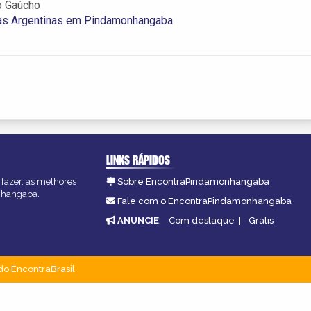
o Gaúcho
ias Argentinas em Pindamonhangaba
LINKS RÁPIDOS
fazer, as melhores
Sobre EncontraPindamonhangaba
onhangaba.
Fale com o EncontraPindamonhangaba
ANUNCIE
:
Com destaque
|
Grátis
do EncontraBrasil