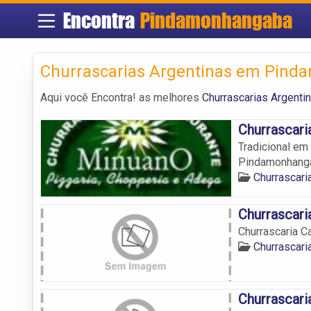
Encontra
Pindamonhangaba
Churrascarias Argentinas em Pin
Aqui você Encontra! as melhores
Churrascarias Argenti
Churrascari
Tradicional em
Pindamonhanga
Churrascar
Churrascari
Churrascaria C
Churrascar
Churrascari