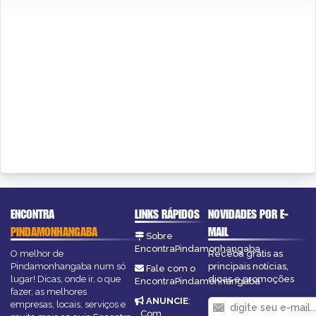
ENCONTRA
LINKS RÁPIDOS
NOVIDADES POR E-
PINDAMONHANGABA
MAIL
Sobre
EncontraPindamonhangaba
O melhor de
Receba grátis as
Pindamonhangaba num só
principais notícias,
Fale com o
lugar! Dicas, onde ir, o que
dicas e promoções
EncontraPindamonhangaba
fazer, as melhores
ANUNCIE
:
empresas, locais, serviços e
Com