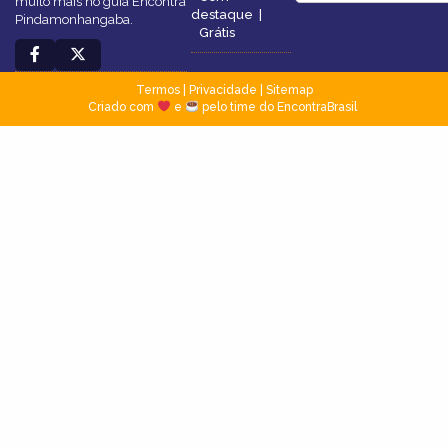
muito mais no guia Encontra
destaque
|
Pindamonhangaba.
Grátis
Termos
|
Privacidade
|
Sitemap
Criado com
e
pelo time do EncontraBrasil