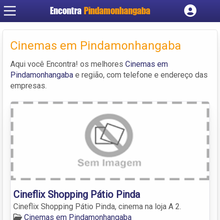
Encontra
Pindamonhangaba
Cadastrar empresa
Fazer login
Cinemas em Pindamonhangaba
Criar conta
Aqui você Encontra! os melhores
Cinemas em
Pindamonhangaba
e região, com telefone e endereço das
empresas.
Cineflix Shopping Pátio Pinda
Cineflix Shopping Pátio Pinda, cinema na loja A 2.
Cinemas em Pindamonhangaba