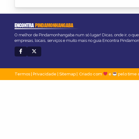
ENCONTRA
PINDAMONHANGABA
O melhor de Pindamonhangaba num só lugar! Dicas, onde ir, o que 
empresas, locais, serviços e muito mais no guia Encontra Pindam
Termos
|
Privacidade
|
Sitemap
Criado com
e
pelo time 