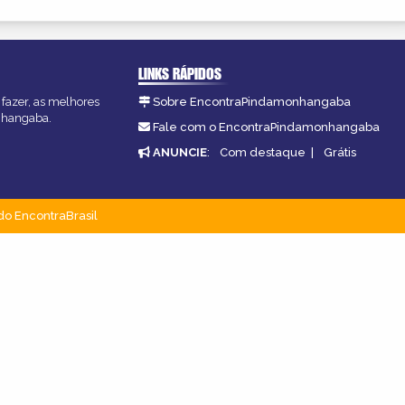
LINKS RÁPIDOS
fazer, as melhores
Sobre EncontraPindamonhangaba
onhangaba.
Fale com o EncontraPindamonhangaba
ANUNCIE
:
Com destaque
|
Grátis
do EncontraBrasil