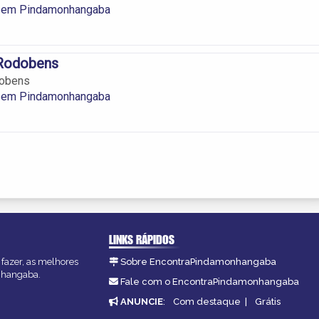
 em Pindamonhangaba
Rodobens
dobens
 em Pindamonhangaba
LINKS RÁPIDOS
fazer, as melhores
Sobre EncontraPindamonhangaba
onhangaba.
Fale com o EncontraPindamonhangaba
ANUNCIE
:
Com destaque
|
Grátis