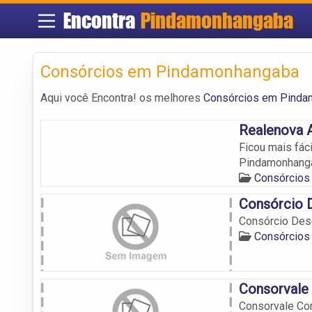
Encontra
Pindamonhangaba
Consórcios em Pindamonhangaba
Aqui você Encontra! os melhores
Consórcios em Pinda
Realenova A
Ficou mais fác
Pindamonhang
Consórcios
Consórcio D
Consórcio Dese
Consórcios
Consorvale
Consorvale Co