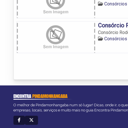
Consórcios
Consórcio 
Consórcio Ro
Consórcios
ENCONTRA
PINDAMONHANGABA
O melhor de Pindamonhangaba num só lugar! Dicas, onde ir, o que 
empresas, locais, serviços e muito mais no guia Encontra Pindam