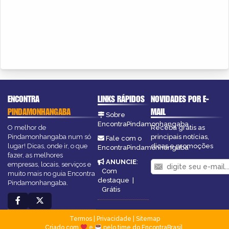
ENCONTRA
LINKS RÁPIDOS
NOVIDADES POR E-
PINDAMONHANGABA
MAIL
Sobre
EncontraPindamonhangaba
O melhor de
Receba grátis as
Pindamonhangaba num só
principais notícias,
Fale com o
lugar! Dicas, onde ir, o que
dicas e promoções
EncontraPindamonhangaba
fazer, as melhores
ANUNCIE
:
empresas, locais, serviços e
Com
muito mais no guia Encontra
destaque
|
Pindamonhangaba.
Grátis
Termos
|
Privacidade
|
Sitemap
Criado com
e
pelo time do EncontraBrasil