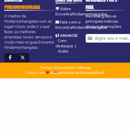
PINDAMONHANGABA
MAIL
Sobre
EncontraPindamonhangaba
O melhor de
Receba grátis as
Pindamonhangaba num só
principais notícias,
Fale com o
lugar! Dicas, onde ir, o que
dicas e promoções
EncontraPindamonhangaba
fazer, as melhores
ANUNCIE
:
empresas, locais, serviços e
Com
muito mais no guia Encontra
destaque
|
Pindamonhangaba.
Grátis
Termos
|
Privacidade
|
Sitemap
Criado com
e
pelo time do EncontraBrasil