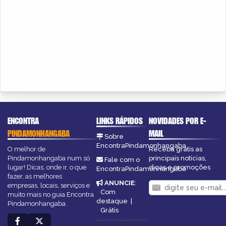
ENCONTRA
LINKS RÁPIDOS
NOVIDADES POR E-
PINDAMONHANGABA
MAIL
Sobre
EncontraPindamonhangaba
O melhor de
Receba grátis as
Pindamonhangaba num só
principais notícias,
Fale com o
lugar! Dicas, onde ir, o que
dicas e promoções
EncontraPindamonhangaba
fazer, as melhores
ANUNCIE
:
empresas, locais, serviços e
Com
muito mais no guia Encontra
destaque
|
Pindamonhangaba.
Grátis