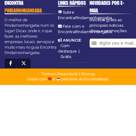
ENCONTRA
LINKS RÁPIDOS
NOVIDADES POR E-
PINDAMONHANGABA
MAIL
Sobre
EncontraPindamonhangaba
O melhor de
Receba grátis as
Pindamonhangaba num só
principais notícias,
Fale com o
lugar! Dicas, onde ir, o que
dicas e promoções
EncontraPindamonhangaba
fazer, as melhores
ANUNCIE
:
empresas, locais, serviços e
Com
muito mais no guia Encontra
destaque
|
Pindamonhangaba.
Grátis
Termos
|
Privacidade
|
Sitemap
Criado com
e
pelo time do EncontraBrasil