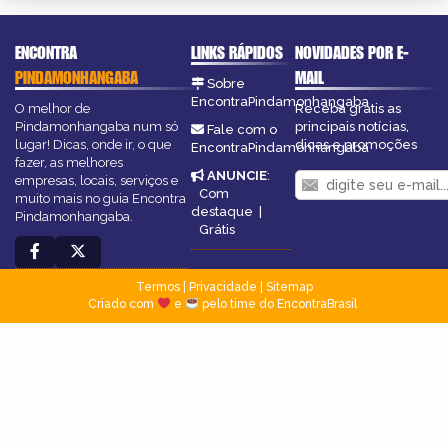
ENCONTRA
LINKS RÁPIDOS
NOVIDADES POR E-
PINDAMONHANGABA
MAIL
Sobre
EncontraPindamonhangaba
O melhor de
Receba grátis as
Pindamonhangaba num só
principais notícias,
Fale com o
lugar! Dicas, onde ir, o que
dicas e promoções
EncontraPindamonhangaba
fazer, as melhores
ANUNCIE
:
empresas, locais, serviços e
Com
muito mais no guia Encontra
destaque
|
Pindamonhangaba.
Grátis
Termos
|
Privacidade
|
Sitemap
Criado com
e
pelo time do EncontraBrasil