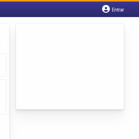
Entrar
Cadastrar empresa
Fazer login
Criar conta
.