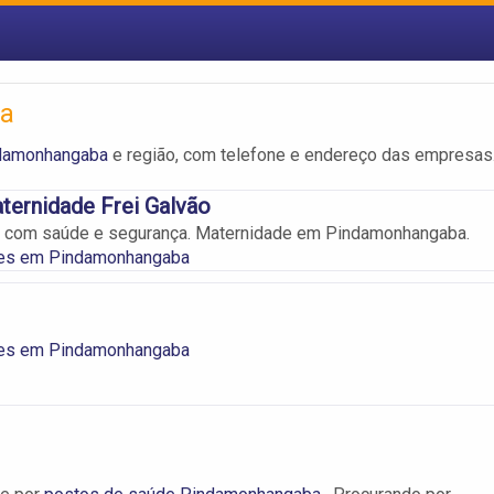
a
damonhangaba
e região, com telefone e endereço das empresas
ternidade Frei Galvão
ho com saúde e segurança. Maternidade em Pindamonhangaba.
es em Pindamonhangaba
es em Pindamonhangaba