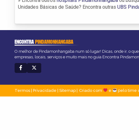
» Encontra outros
hospitais Pindamonhangaba
ou busqu
Unidades Básicas de Saúde? Encontra outras
UBS Pind
ENCONTRA
PINDAMONHANGABA
O melhor de Pindamonhangaba num só lugar! Dicas, onde ir, o que 
empresas, locais, serviços e muito mais no guia Encontra Pindam
Termos
|
Privacidade
|
Sitemap
Criado com
e
pelo time 