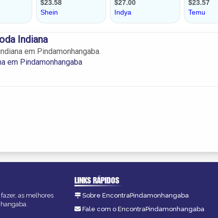
oda Indiana
indiana em Pindamonhangaba.
na em Pindamonhangaba
LINKS RÁPIDOS
fazer, as melhores
Sobre EncontraPindamonhangaba
onhangaba.
Fale com o EncontraPindamonhangaba