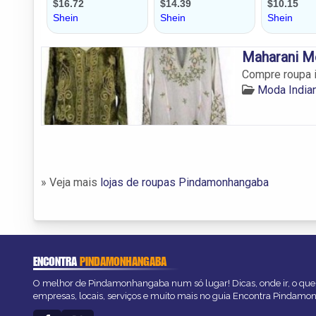
Maharani M
Compre roupa 
Moda India
» Veja mais
lojas de roupas Pindamonhangaba
ENCONTRA
PINDAMONHANGABA
O melhor de Pindamonhangaba num só lugar! Dicas, onde ir, o que 
empresas, locais, serviços e muito mais no guia Encontra Pindam