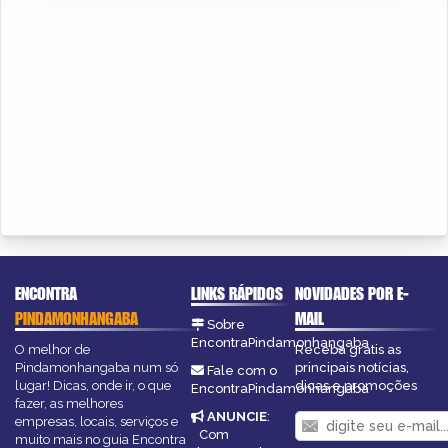
ENCONTRA
LINKS RÁPIDOS
NOVIDADES POR E-
PINDAMONHANGABA
MAIL
Sobre
EncontraPindamonhangaba
O melhor de
Receba grátis as
Pindamonhangaba num só
principais notícias,
Fale com o
lugar! Dicas, onde ir, o que
dicas e promoções
EncontraPindamonhangaba
fazer, as melhores
ANUNCIE
:
empresas, locais, serviços e
Com
muito mais no guia Encontra