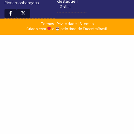
destaque
|
Pindamonhangaba.
Grátis
Termos
|
Privacidade
|
Sitemap
Criado com
e
pelo time do EncontraBrasil