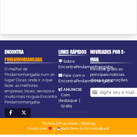
ENCONTRA
LINKS RÁPIDOS
NOVIDADES POR E-
PINDAMONHANGABA
MAIL
Sobre
EncontraPindamonhangaba
O melhor de
Receba grátis as
Pindamonhangaba num só
principais notícias,
Fale com o
lugar! Dicas, onde ir, o que
dicas e promoções
EncontraPindamonhangaba
fazer, as melhores
ANUNCIE
:
empresas, locais, serviços e
Com
muito mais no guia Encontra
destaque
|
Pindamonhangaba.
Grátis
Termos
|
Privacidade
|
Sitemap
Criado com
e
pelo time do EncontraBrasil