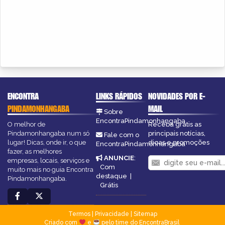
ENCONTRA
LINKS RÁPIDOS
NOVIDADES POR E-
PINDAMONHANGABA
MAIL
Sobre
EncontraPindamonhangaba
O melhor de
Receba grátis as
Pindamonhangaba num só
principais notícias,
Fale com o
lugar! Dicas, onde ir, o que
dicas e promoções
EncontraPindamonhangaba
fazer, as melhores
ANUNCIE
:
empresas, locais, serviços e
Com
muito mais no guia Encontra
destaque
|
Pindamonhangaba.
Grátis
Termos
|
Privacidade
|
Sitemap
Criado com
e
pelo time do EncontraBrasil