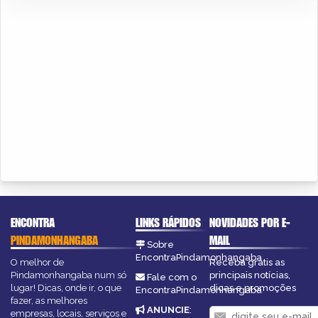
ENCONTRA
LINKS RÁPIDOS
NOVIDADES POR E-
PINDAMONHANGABA
MAIL
Sobre
EncontraPindamonhangaba
O melhor de
Receba grátis as
Pindamonhangaba num só
principais notícias,
Fale com o
lugar! Dicas, onde ir, o que
dicas e promoções
EncontraPindamonhangaba
fazer, as melhores
ANUNCIE
:
empresas, locais, serviços e