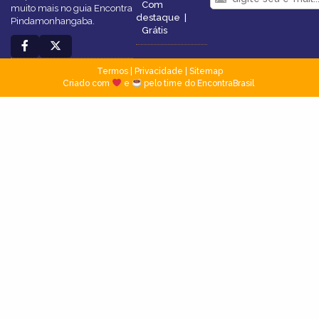
Com
muito mais no guia Encontra
destaque
|
Pindamonhangaba.
Grátis
Termos
|
Privacidade
|
Sitemap
Criado com
e
pelo time do EncontraBrasil