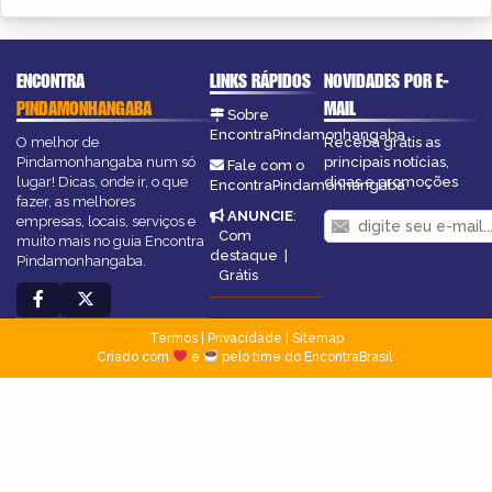
ENCONTRA
LINKS RÁPIDOS
NOVIDADES POR E-
PINDAMONHANGABA
MAIL
Sobre
EncontraPindamonhangaba
O melhor de
Receba grátis as
Pindamonhangaba num só
principais notícias,
Fale com o
lugar! Dicas, onde ir, o que
dicas e promoções
EncontraPindamonhangaba
fazer, as melhores
ANUNCIE
:
empresas, locais, serviços e
Com
muito mais no guia Encontra
destaque
|
Pindamonhangaba.
Grátis
Termos
|
Privacidade
|
Sitemap
Criado com
e
pelo time do EncontraBrasil