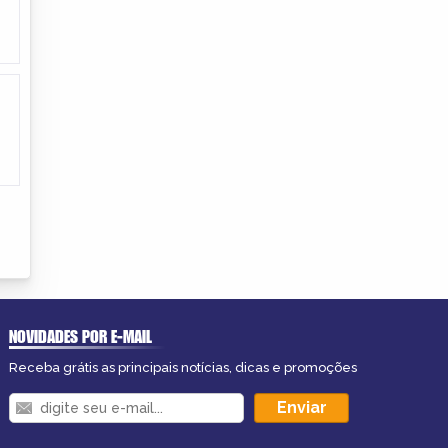
NOVIDADES POR E-MAIL
Receba grátis as principais notícias, dicas e promoções