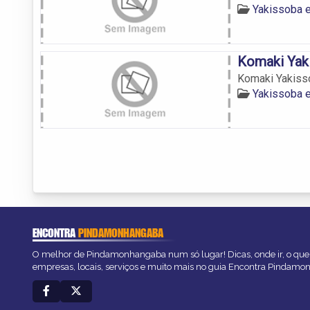
Yakissoba 
Komaki Yak
Komaki Yakiss
Yakissoba 
ENCONTRA
PINDAMONHANGABA
O melhor de Pindamonhangaba num só lugar! Dicas, onde ir, o que 
empresas, locais, serviços e muito mais no guia Encontra Pindam