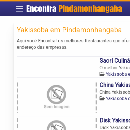
Encontra
Pindamonhangaba
Yakissoba em Pindamonhangaba
Aqui você Encontra! os melhores Restaurantes que of
endereço das empresas.
Saori Culin
O melhor Yaki
Yakissoba 
China Yakis
China Yakisso
Yakissoba 
Disk Yakiss
Disk Yakissob