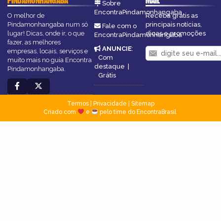
PINDAMONHANGABA
MAIL
Sobre
EncontraPindamonhangaba
O melhor de
Receba grátis as
Pindamonhangaba num só
principais notícias,
Fale com o
lugar! Dicas, onde ir, o que
dicas e promoções
EncontraPindamonhangaba
fazer, as melhores
ANUNCIE
:
empresas, locais, serviços e
Com
muito mais no guia Encontra
destaque
|
Pindamonhangaba.
Grátis
Termos
|
Privacidade
|
Sitemap
Criado com
e
pelo time do EncontraBrasil