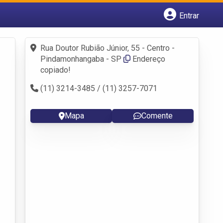
Entrar
Cadastrar empresa
Fazer login
Rua Doutor Rubião Júnior, 55 - Centro -
Criar conta
Pindamonhangaba - SP
Endereço
copiado!
(11) 3214-3485 / (11) 3257-7071
Mapa
Comente