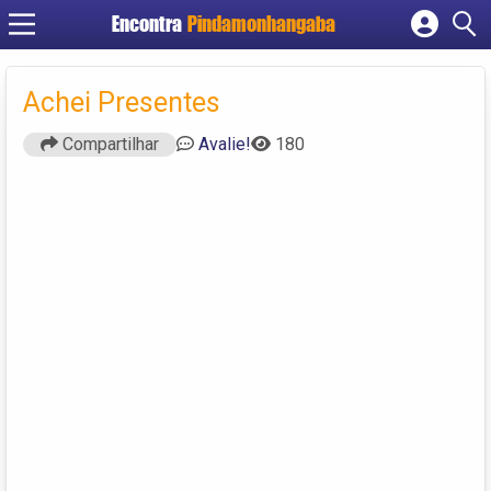
Encontra
Pindamonhangaba
Cadastrar empresa
Fazer login
Achei Presentes
Criar conta
Compartilhar
Avalie!
180