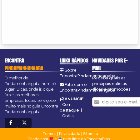
ENCONTRA
LINKS RÁPIDOS
NOVIDADES POR E-
PINDAMONHANGABA
MAIL
Sobre
EncontraPindamonhangaba
O melhor de
Receba grátis as
Pindamonhangaba num só
principais notícias,
Fale com o
lugar! Dicas, onde ir, o que
dicas e promoções
EncontraPindamonhangaba
fazer, as melhores
ANUNCIE
:
empresas, locais, serviços e
Com
muito mais no guia Encontra
destaque
|
Pindamonhangaba.
Grátis
Termos
|
Privacidade
|
Sitemap
Criado com
e
pelo time do EncontraBrasil