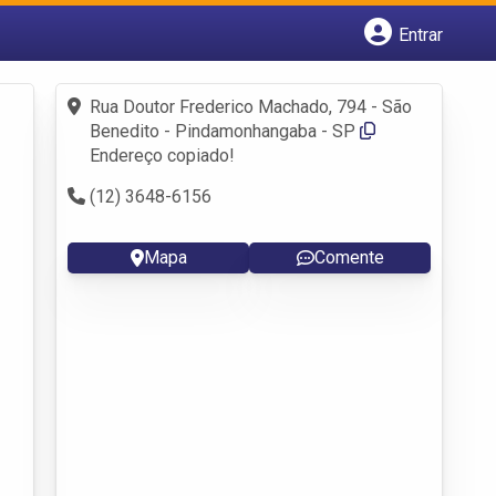
Entrar
Cadastrar empresa
Fazer login
Rua Doutor Frederico Machado, 794 - São
Criar conta
Benedito - Pindamonhangaba - SP
Endereço copiado!
(12) 3648-6156
Mapa
Comente