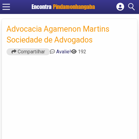
Encontra
Pindamonhangaba
Cadastrar empresa
Fazer login
Advocacia Agamenon Martins
Criar conta
Sociedade de Advogados
Compartilhar
Avalie!
192