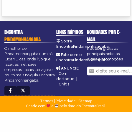
ENCONTRA
LINKS RÁPIDOS
NOVIDADES POR E-
PINDAMONHANGABA
MAIL
Sobre
EncontraPindamonhangaba
O melhor de
Receba grátis as
Pindamonhangaba num só
principais notícias,
Fale com o
lugar! Dicas, onde ir, o que
dicas e promoções
EncontraPindamonhangaba
fazer, as melhores
ANUNCIE
:
empresas, locais, serviços e
Com
muito mais no guia Encontra
destaque
|
Pindamonhangaba.
Grátis
Termos
|
Privacidade
|
Sitemap
Criado com
e
pelo time do EncontraBrasil