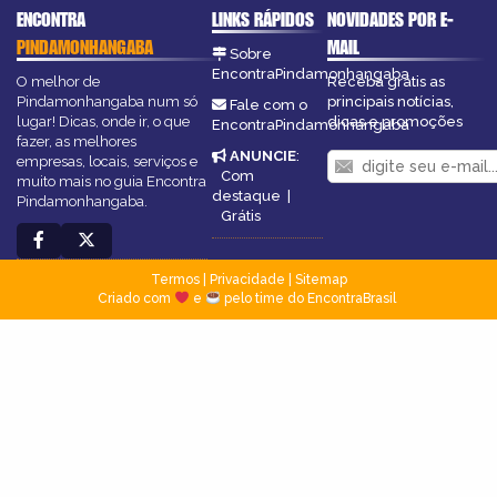
ENCONTRA
LINKS RÁPIDOS
NOVIDADES POR E-
PINDAMONHANGABA
MAIL
Sobre
EncontraPindamonhangaba
O melhor de
Receba grátis as
Pindamonhangaba num só
principais notícias,
Fale com o
lugar! Dicas, onde ir, o que
dicas e promoções
EncontraPindamonhangaba
fazer, as melhores
ANUNCIE
:
empresas, locais, serviços e
Com
muito mais no guia Encontra
destaque
|
Pindamonhangaba.
Grátis
Termos
|
Privacidade
|
Sitemap
Criado com
e
pelo time do EncontraBrasil