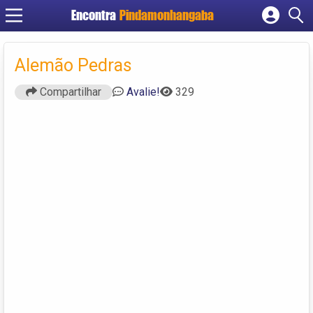
Encontra
Pindamonhangaba
Cadastrar empresa
Fazer login
Alemão Pedras
Criar conta
Compartilhar
Avalie!
329