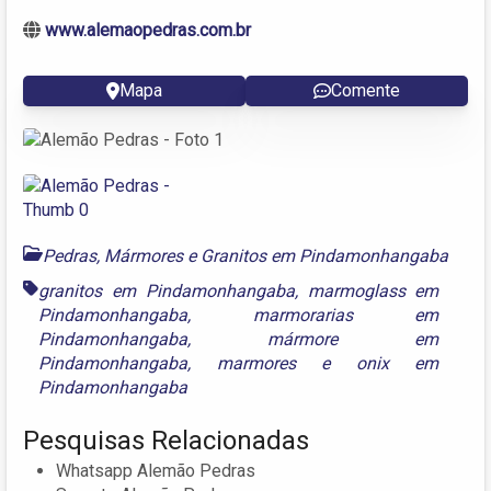
www.alemaopedras.com.br
Mapa
Comente
Pedras, Mármores e Granitos em Pindamonhangaba
granitos em Pindamonhangaba
,
marmoglass em
Pindamonhangaba
,
marmorarias em
Pindamonhangaba
,
mármore em
Pindamonhangaba
,
marmores
e
onix em
Pindamonhangaba
Pesquisas Relacionadas
Whatsapp Alemão Pedras