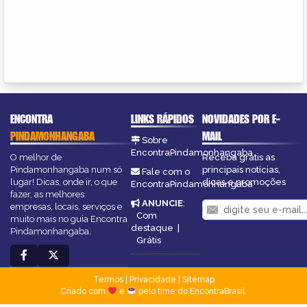
ENCONTRA
LINKS RÁPIDOS
NOVIDADES POR E-
PINDAMONHANGABA
MAIL
Sobre
EncontraPindamonhangaba
O melhor de
Receba grátis as
Pindamonhangaba num só
principais notícias,
Fale com o
lugar! Dicas, onde ir, o que
dicas e promoções
EncontraPindamonhangaba
fazer, as melhores
ANUNCIE
:
empresas, locais, serviços e
Com
muito mais no guia Encontra
destaque
|
Pindamonhangaba.
Grátis
Termos
|
Privacidade
|
Sitemap
Criado com
e
pelo time do EncontraBrasil