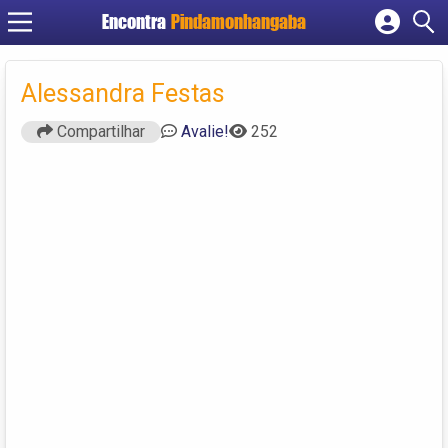
Encontra
Pindamonhangaba
Cadastrar empresa
Fazer login
Alessandra Festas
Criar conta
Compartilhar
Avalie!
252