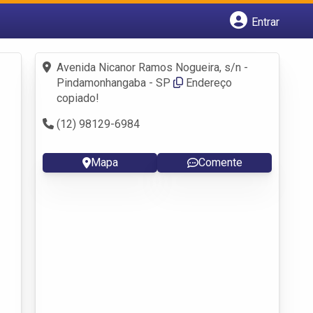
Entrar
Cadastrar empresa
Fazer login
Avenida Nicanor Ramos Nogueira, s/n -
Criar conta
Pindamonhangaba - SP
Endereço
copiado!
(12) 98129-6984
Mapa
Comente