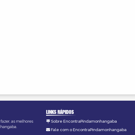
LINKS RÁPIDOS
fazer, as melhores
Sobre EncontraPindamonhangaba
onhangaba.
Fale com o EncontraPindamonhangaba