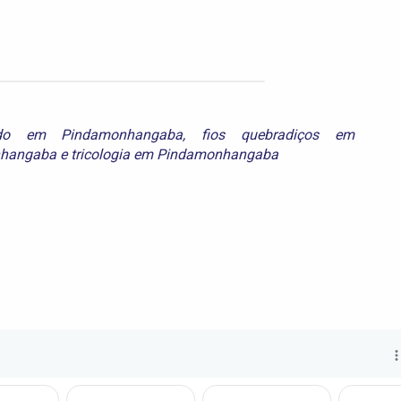
udo em Pindamonhangaba
,
fios quebradiços em
nhangaba
e
tricologia em Pindamonhangaba