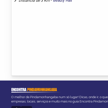
Distância de 3 Km
-
Beauty Hair
ENCONTRA
PINDAMONHANGABA
O melhor de Pindamonhangaba num só lugar! Dicas, onde ir, o que 
empresas, locais, serviços e muito mais no guia Encontra Pindam