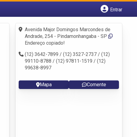
Entrar
Cadastrar empresa
Fazer login
Avenida Major Domingos Marcondes de
Criar conta
Andrade, 254 - Pindamonhangaba - SP
Endereço copiado!
(12) 3642-7899 / (12) 3527-2737 / (12)
99110-8788 / (12) 97811-1519 / (12)
99638-8997
Mapa
Comente