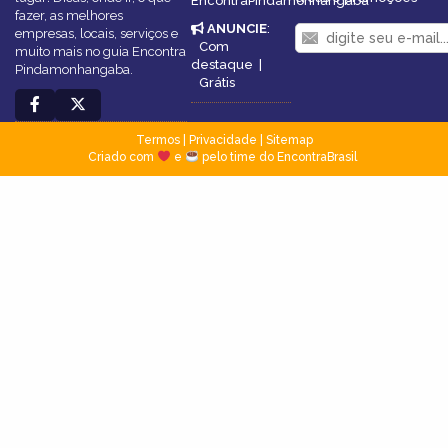
EncontraPindamonhangaba
fazer, as melhores
ANUNCIE
:
empresas, locais, serviços e
Com
muito mais no guia Encontra
destaque
|
Pindamonhangaba.
Grátis
Termos
|
Privacidade
|
Sitemap
Criado com
e
pelo time do EncontraBrasil