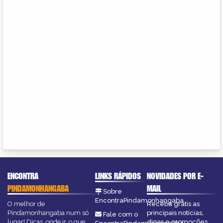
ENCONTRA
LINKS RÁPIDOS
NOVIDADES POR E-
PINDAMONHANGABA
MAIL
Sobre
EncontraPindamonhangaba
O melhor de
Receba grátis as
Pindamonhangaba num só
principais notícias,
Fale com o
lugar! Dicas, onde ir, o que
dicas e promoções