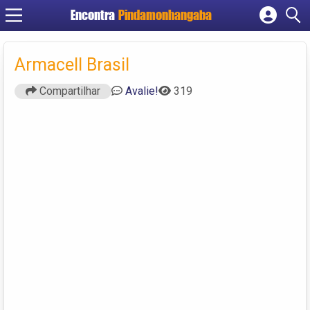
Encontra
Pindamonhangaba
Cadastrar empresa
Fazer login
Armacell Brasil
Criar conta
Compartilhar
Avalie!
319