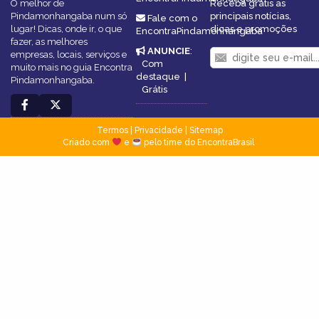
O melhor de
Receba grátis as
Pindamonhangaba num só
principais notícias,
Fale com o
lugar! Dicas, onde ir, o que
dicas e promoções
EncontraPindamonhangaba
fazer, as melhores
ANUNCIE
:
empresas, locais, serviços e
Com
muito mais no guia Encontra
destaque
|
Pindamonhangaba.
Grátis
Termos
|
Privacidade
|
Sitemap
Criado com
e
pelo time do EncontraBrasil