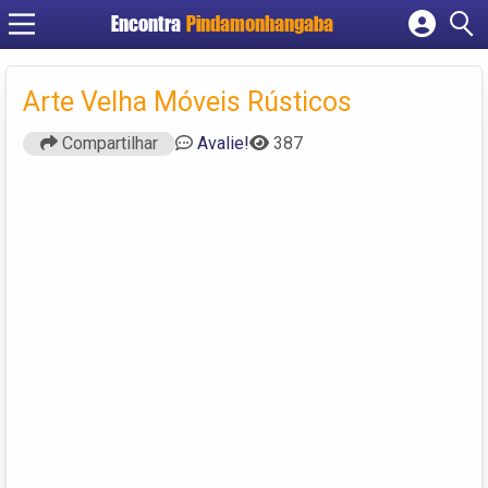
Encontra
Pindamonhangaba
Cadastrar empresa
Fazer login
Arte Velha Móveis Rústicos
Criar conta
Compartilhar
Avalie!
387